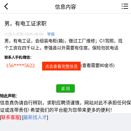
信息内容
男，有电工证求职
六合人才网 2026.08.09
举报
男，有电工证，会组装电柜(箱)，做过工厂维修；C1驾照，找
个工资在四千以上，枣强县以外需要有住宿，保险勿扰电话
联系人手机/微信：
(查看需要80金币)
156****5622
点击查看完整信息
特此声明：
信息真伪请自行辨别，求职应聘须谨慎，网站对此不承担任何保
证或连带责任! 希望我们的平台能为您带来更多的便利！
[
联系客服
]
[
最新找人才
]