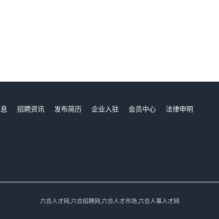
信息
招聘资讯
发布简历
企业入驻
会员中心
法律申明
们
六合人才网,六合招聘网,六合人才市场,六合人事人才网