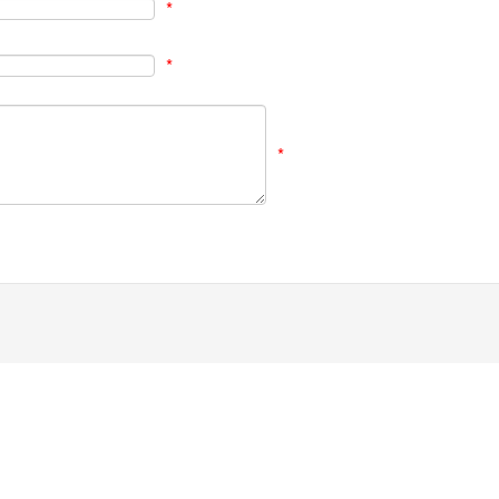
*
*
*