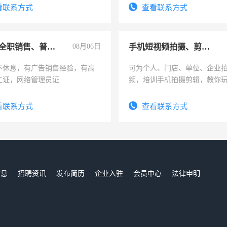
务咨询等业务。欲求兼职会计工
看联系方式
查看联系方式
兼职或全职销售、普工、维修
08月06日
手机短视频拍摄、剪辑、抖音快手
不休息，有广告销售经验，有高
可为个人、门店、单位、企业
工证，网络管理员证
频，培训手机拍摄剪辑，教你
可为个人、门店、单位、企业
频，培训手机拍摄剪辑，教你
看联系方式
查看联系方式
音！你也可以成为拍摄达人！
成为拍摄达人！
信息
招聘资讯
发布简历
企业入驻
会员中心
法律申明
们