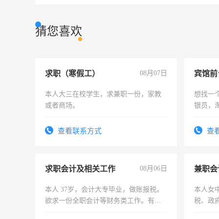
猜您喜欢
求职（寒假工）
08月07日
本人大三在校学生，求兼职一份，家教
想找一
或者商场。
银员，
工，麻
号同微
查看联系方式
查
求职会计及相关工作
08月06日
兼职会
本人 37岁，会计大专毕业，做账报税。
本人女
欲求一份全职会计等财务类工作。有会
税、政
计证
为各类