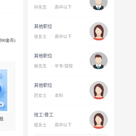
孙先生
·
高中以下
其他职位
张女士
·
高中以下
80金币)
其他职位
侯先生
·
中专/技校
其他职位
厉女士
·
本科
技工/普工
息
程女士
·
高中以下