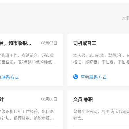
查
宾馆前台，超市收银员，淘宝客服
08月07日
司机或普工
个夜班工作，宾馆前台，超市收
本人男，28.有c本，驾龄5年，
淘宝客服，晚7点到10点的钟点
格证，能吃苦，不怕累，不怕
烦看到的老板加我微信聊，手机
实，需求稳定工作一份，保险
信
看联系方式
查看联系方式
计
08月06日
文员 兼职
中级职称12年工作经验，出口退
曾做企业官网，阿里 淘宝代运
府补贴、银行贷款、纳税申报、
销售。
公司策划，设建新账，理乱账业