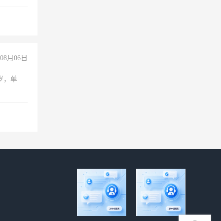
00-
08月06日
周岁，单