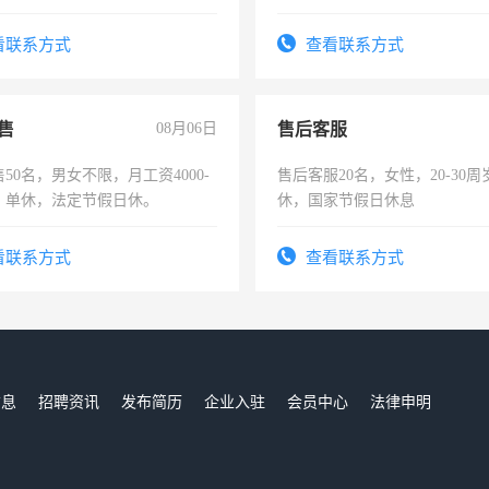
年薪假，年底福利
作。包吃住，每月有公休，工资35
4500。
看联系方式
查看联系方式
售
08月06日
售后客服
50名，男女不限，月工资4000-
售后客服20名，女性，20-30
元，单休，法定节假日休。
休，国家节假日休息
看联系方式
查看联系方式
信息
招聘资讯
发布简历
企业入驻
会员中心
法律申明
们