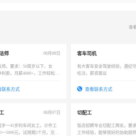
查
洁师
08月08日
客车司机
洁师。要求：50周岁以下、女
有大客车安全驾驶经验，遵纪
利索，月薪4000+，工作轻松，
吃注，薪资面议
活，不需坐班，适合宝妈、全职
。
看联系方式
查看联系方式
工
08月07日
切配工
周岁一45岁的车间女工，计件工
饭店招聘专业切配工两名，要
00一5000元，试用期2个月，交五
工作经验，能够很好的协助厨