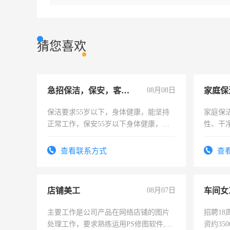
猜您喜欢
急招保洁，保安，客服，工程
08月08日
家庭保
保洁要求55岁以下，身体健康，能坚持
家庭保
正常工作，保安55岁以下身体健康，有
性、干净
责任心形象端庄，遵纪守法，无犯罪记
时间灵
录，客服要求45岁以下高中以上文化，
太太等
查看联系方式
查
懂电脑工作认真，性格开朗有良好沟通
能力，工程，懂水电维修。
店铺美工
08月07日
车间女
主要工作是公司产品在网络店铺的图片
招聘18
处理工作，要求熟练运用PS修图软件,工
资约35