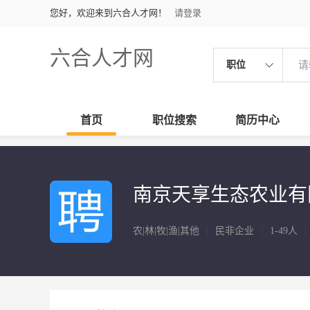
您好，欢迎来到六合人才网！
请登录
六合人才网
职位
首页
职位搜索
简历中心
南京天享生态农业有
农|林|牧|渔|其他
|
民非企业
|
1-49人
|